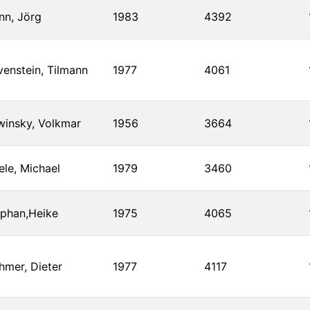
nn, Jörg
1983
4392
enstein, Tilmann
1977
4061
winsky, Volkmar
1956
3664
ele, Michael
1979
3460
ephan,Heike
1975
4065
hmer, Dieter
1977
4117