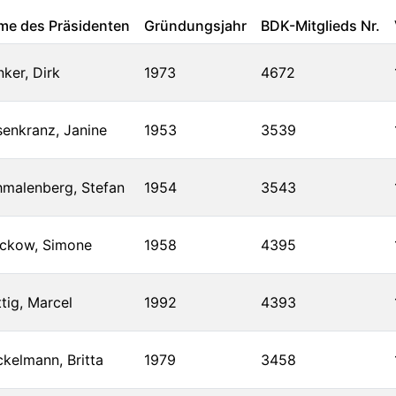
me des Präsidenten
Gründungsjahr
BDK-Mitglieds Nr.
ker, Dirk
1973
4672
enkranz, Janine
1953
3539
malenberg, Stefan
1954
3543
ockow, Simone
1958
4395
tig, Marcel
1992
4393
kelmann, Britta
1979
3458