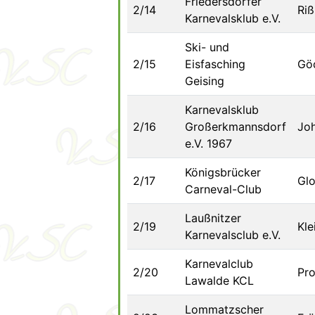
Friedersdorfer
2/14
Riß
Karnevalsklub e.V.
Ski- und
2/15
Eisfasching
Göd
Geising
Karnevalsklub
2/16
Großerkmannsdorf
Joh
e.V. 1967
Königsbrücker
2/17
Glo
Carneval-Club
Laußnitzer
2/19
Kle
Karnevalsclub e.V.
Karnevalclub
2/20
Pro
Lawalde KCL
Lommatzscher