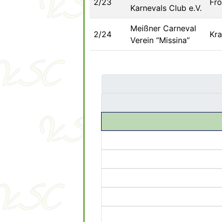
2/23
Frö
Karnevals Club e.V.
Meißner Carneval
2/24
Kra
Verein “Missina”