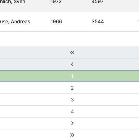
hlich, Sven
1972
4597
use, Andreas
1966
3544
1
2
3
4