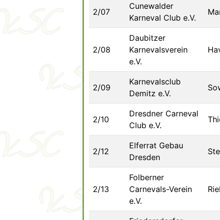
Cunewalder
2/07
Ma
Karneval Club e.V.
Daubitzer
2/08
Karnevalsverein
Hav
e.V.
Karnevalsclub
2/09
So
Demitz e.V.
Dresdner Carneval
2/10
Thi
Club e.V.
Elferrat Gebau
2/12
St
Dresden
Folberner
2/13
Carnevals-Verein
Rie
e.V.