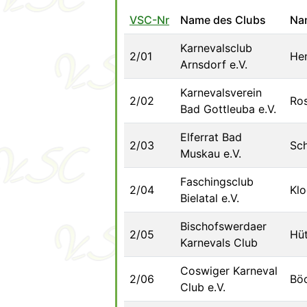
VSC-Nr
Name des Clubs
Na
Karnevalsclub
2/01
Hen
Arnsdorf e.V.
Karnevalsverein
2/02
Ros
Bad Gottleuba e.V.
Elferrat Bad
2/03
Sch
Muskau e.V.
Faschingsclub
2/04
Kl
Bielatal e.V.
Bischofswerdaer
2/05
Hüt
Karnevals Club
Coswiger Karneval
2/06
Böc
Club e.V.