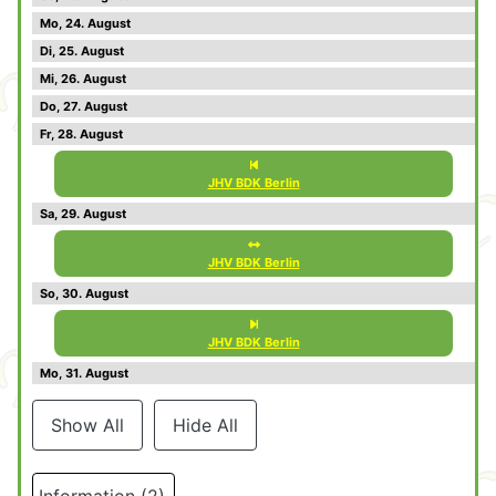
24
25
26
27
28
JHV BDK Berlin
29
JHV BDK Berlin
30
JHV BDK Berlin
31
Show All
Hide All
Information (2)