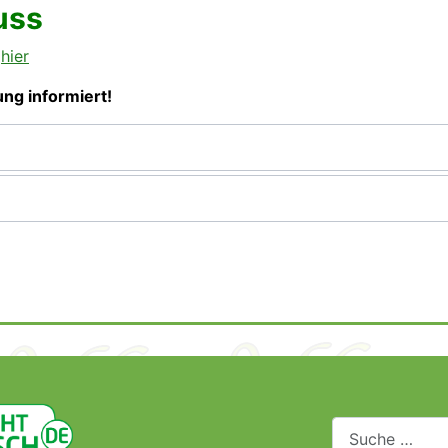
uss
r
hier
ng informiert!
Suchen