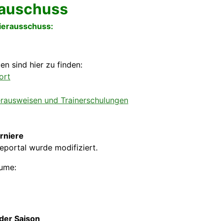
rauschuss
ierausschuss:
n sind hier zu finden:
ort
erausweisen und Trainerschulungen
rniere
portal wurde modifiziert.
äume:
 der Saison